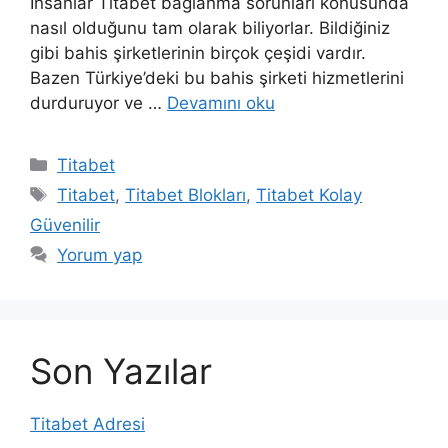
İnsanlar Titabet bağlanma sorunları konusunda
nasıl olduğunu tam olarak biliyorlar. Bildiğiniz
gibi bahis şirketlerinin birçok çeşidi vardır.
Bazen Türkiye’deki bu bahis şirketi hizmetlerini
durduruyor ve …
Devamını oku
Kategoriler
Titabet
Etiketler
Titabet
,
Titabet Blokları
,
Titabet Kolay
Güvenilir
Yorum yap
Son Yazılar
Titabet Adresi