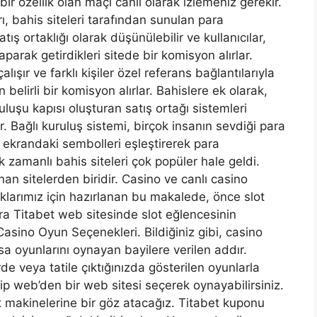
 bir özellik olan maçı canlı olarak izlemeniz gerekir.
rı, bahis siteleri tarafından sunulan para
atış ortaklığı olarak düşünülebilir ve kullanıcılar,
aparak getirdikleri sitede bir komisyon alırlar.
lışır ve farklı kişiler özel referans bağlantılarıyla
 belirli bir komisyon alırlar. Bahislere ek olarak,
ruluşu kapısı oluşturan satış ortağı sistemleri
 Bağlı kuruluş sistemi, birçok insanın sevdiği para
 ekrandaki sembolleri eşleştirerek para
 zamanlı bahis siteleri çok popüler hale geldi.
nan sitelerden biridir. Casino ve canlı casino
klarımız için hazırlanan bu makalede, önce slot
a Titabet web sitesinde slot eğlencesinin
Casino Oyun Seçenekleri. Bildiğiniz gibi, casino
sa oyunlarını oynayan bayilere verilen addır.
e veya tatile çıktığınızda gösterilen oyunlarla
ip web’den bir web sitesi seçerek oynayabilirsiniz.
 makinelerine bir göz atacağız. Titabet kuponu