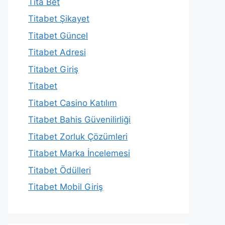
Tita Bet
Titabet Şikayet
Titabet Güncel
Titabet Adresi
Titabet Giriş
Titabet
Titabet Casino Katılım
Titabet Bahis Güvenilirliği
Titabet Zorluk Çözümleri
Titabet Marka İncelemesi
Titabet Ödülleri
Titabet Mobil Giriş