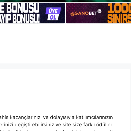
his kazançlarınızı ve dolayısıyla katılımcılarınızın
inizi değiştirebilirsiniz ve site size farklı ödüller