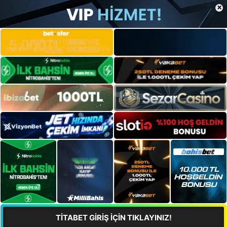
×
TİTABET GİRİŞ İÇİN TIKLAYINIZ!