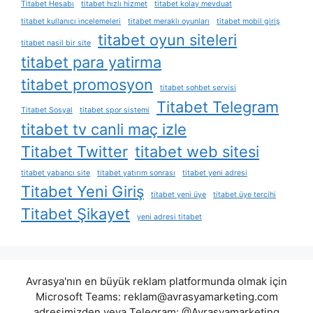
Titabet Hesabı
titabet hızlı hizmet
titabet kolay mevduat
titabet kullanıcı i̇ncelemeleri
titabet meraklı oyunları
titabet mobil giriş
titabet oyun siteleri
titabet nasil bir site
titabet para yatirma
titabet promosyon
titabet sohbet servisi
Titabet Telegram
Titabet Sosyal
titabet spor sistemi
titabet tv canli maç izle
Titabet Twitter
titabet web sitesi
titabet yabancı site
titabet yatırım sonrası
titabet yeni adresi
Titabet Yeni Giriş
titabet yeni üye
titabet üye tercihi
Titabet Şikayet
yeni adresi titabet
Avrasya'nın en büyük reklam platformunda olmak için
Microsoft Teams:
reklam@avrasyamarketing.com
adresimizden veya Telegram: @Avrasyamarketing